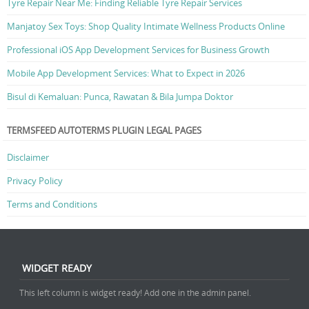
Tyre Repair Near Me: Finding Reliable Tyre Repair Services
Manjatoy Sex Toys: Shop Quality Intimate Wellness Products Online
Professional iOS App Development Services for Business Growth
Mobile App Development Services: What to Expect in 2026
Bisul di Kemaluan: Punca, Rawatan & Bila Jumpa Doktor
TERMSFEED AUTOTERMS PLUGIN LEGAL PAGES
Disclaimer
Privacy Policy
Terms and Conditions
WIDGET READY
This left column is widget ready! Add one in the admin panel.