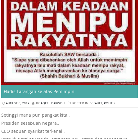
Hadis Larangan ke atas Pemimpin
AUGUST 8, 2019
BY
AQEEL DARWISH
POSTED IN
DEFAULT
,
POLITIK
Setinggi mana pun pangkat kita..
Presiden sesebuah negara..
CEO sebuah syarikat terkenal..