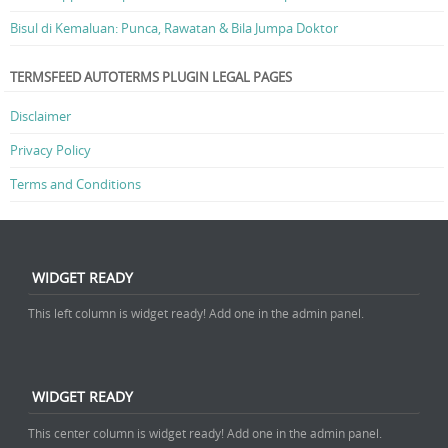
Bisul di Kemaluan: Punca, Rawatan & Bila Jumpa Doktor
TERMSFEED AUTOTERMS PLUGIN LEGAL PAGES
Disclaimer
Privacy Policy
Terms and Conditions
WIDGET READY
This left column is widget ready! Add one in the admin panel.
WIDGET READY
This center column is widget ready! Add one in the admin panel.