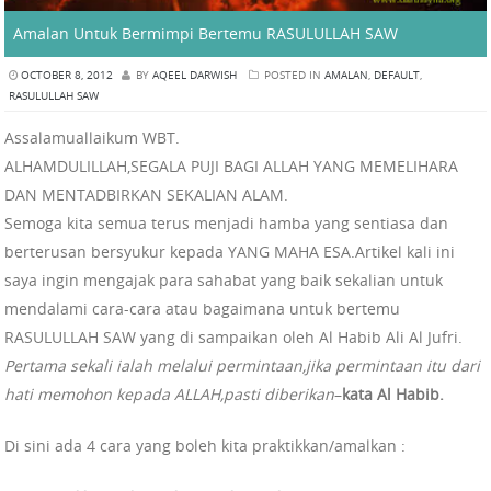
Amalan Untuk Bermimpi Bertemu RASULULLAH SAW
OCTOBER 8, 2012
BY
AQEEL DARWISH
POSTED IN
AMALAN
,
DEFAULT
,
RASULULLAH SAW
Assalamuallaikum WBT.
ALHAMDULILLAH,SEGALA PUJI BAGI ALLAH YANG MEMELIHARA
DAN MENTADBIRKAN SEKALIAN ALAM.
Semoga kita semua terus menjadi hamba yang sentiasa dan
berterusan bersyukur kepada YANG MAHA ESA.Artikel kali ini
saya ingin mengajak para sahabat yang baik sekalian untuk
mendalami cara-cara atau bagaimana untuk bertemu
RASULULLAH SAW yang di sampaikan oleh Al Habib Ali Al Jufri.
Pertama sekali ialah melalui permintaan,jika permintaan itu dari
hati memohon kepada ALLAH,pasti diberikan
–
kata Al Habib.
Di sini ada 4 cara yang boleh kita praktikkan/amalkan :