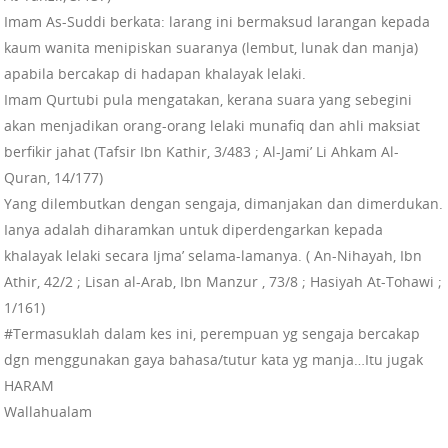
Imam As-Suddi berkata: larang ini bermaksud larangan kepada
kaum wanita menipiskan suaranya (lembut, lunak dan manja)
apabila bercakap di hadapan khalayak lelaki.
Imam Qurtubi pula mengatakan, kerana suara yang sebegini
akan menjadikan orang-orang lelaki munafiq dan ahli maksiat
berfikir jahat (Tafsir Ibn Kathir, 3/483 ; Al-Jami’ Li Ahkam Al-
Quran, 14/177)
Yang dilembutkan dengan sengaja, dimanjakan dan dimerdukan.
Ianya adalah diharamkan untuk diperdengarkan kepada
khalayak lelaki secara Ijma’ selama-lamanya. ( An-Nihayah, Ibn
Athir, 42/2 ; Lisan al-Arab, Ibn Manzur , 73/8 ; Hasiyah At-Tohawi ;
1/161)
#Termasuklah dalam kes ini, perempuan yg sengaja bercakap
dgn menggunakan gaya bahasa/tutur kata yg manja…Itu jugak
HARAM
Wallahualam