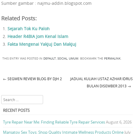
Sumber gambar : najmu-addin.blogspot.com
Related Posts:
Sejarah Tok Ku Paloh
Header R4BIA Jom Kenal Islam
Fakta Mengenai Yakjuj Dan Makjuj
THIS ENTRY WAS POSTED IN
DEFAULT
,
SOCIAL
,
UMUM
. BOOKMARK THE
PERMALINK
.
←
SEGMEN REVIEW BLOG BY DJH 2
JADUAL KULIAH USTAZ AZHAR IDRUS
Post navigation
BULAN DISEMBER 2013
→
Search
RECENT POSTS
Tyre Repair Near Me: Finding Reliable Tyre Repair Services
August 6, 2026
Manjatoy Sex Toys: Shop Quality Intimate Wellness Products Online
July