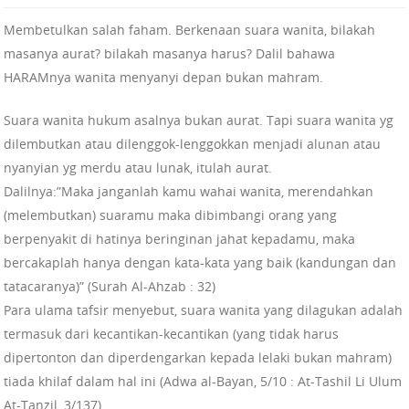
Membetulkan salah faham. Berkenaan suara wanita, bilakah
masanya aurat? bilakah masanya harus? Dalil bahawa
HARAMnya wanita menyanyi depan bukan mahram.
Suara wanita hukum asalnya bukan aurat. Tapi suara wanita yg
dilembutkan atau dilenggok-lenggokkan menjadi alunan atau
nyanyian yg merdu atau lunak, itulah aurat.
Dalilnya:”Maka janganlah kamu wahai wanita, merendahkan
(melembutkan) suaramu maka dibimbangi orang yang
berpenyakit di hatinya beringinan jahat kepadamu, maka
bercakaplah hanya dengan kata-kata yang baik (kandungan dan
tatacaranya)” (Surah Al-Ahzab : 32)
Para ulama tafsir menyebut, suara wanita yang dilagukan adalah
termasuk dari kecantikan-kecantikan (yang tidak harus
dipertonton dan diperdengarkan kepada lelaki bukan mahram)
tiada khilaf dalam hal ini (Adwa al-Bayan, 5/10 : At-Tashil Li Ulum
At-Tanzil, 3/137)